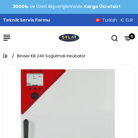
3000₺
ve Üzeri Alışverişlerinizde
Kargo Ücretsiz!
Teknik Servis Formu
Turkish
€
EUR
0
Binder KB 240 Soğutmalı İnkübatör
home