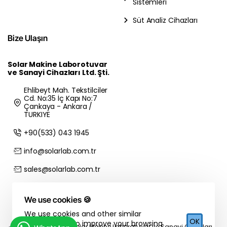
Sistemleri
Süt Analiz Cihazları
Bize Ulaşın
Solar Makine Laborotuvar
ve Sanayi Cihazları Ltd. Şti.
Ehlibeyt Mah. Tekstilciler
Cd. No:35 İç Kapı No:7
Çankaya - Ankara /
TURKIYE
+90(533) 043 1945
info@solarlab.com.tr
sales@solarlab.com.tr
We use cookies 🍪
We use cookies and other similar
OK
technologies to improve your browsing
Copyright © 2026 Solar Makine Laboratuvar ve Sanayi Cihazları