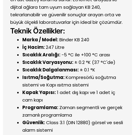
dijital ağlara tam uyum sağlayan KB 240,
tekrarlanabilir ve güvenilir sonuçlar arayan orta ve
büyük ölçekli laboratuvarlar için ideal bir çözümdür.
Teknik Özellikler:
Marka / Model:
Binder KB 240
İç Hacim:
247 Litre
Sıcaklık Aralığı:
-5 °C ile +100 °C arası
Sıcaklık Varyasyonu:
± 0.2 °K (37 °C'de)
Sıcaklık Dalgalanması:
± 0.1 °K
Isıtma/Soğutma:
Kompresörlü soğutma
sistemi ve Kapı ısıtma sistemi
Kapak Yapısı:
1 adet dış kapı ve 1 adet iç
cam kapı
Programlama:
Zaman segmentli ve gerçek
zamanlı programlama
Güvenlik:
Class 3.1 (DIN 12880) görsel ve sesli
alarm sistemi