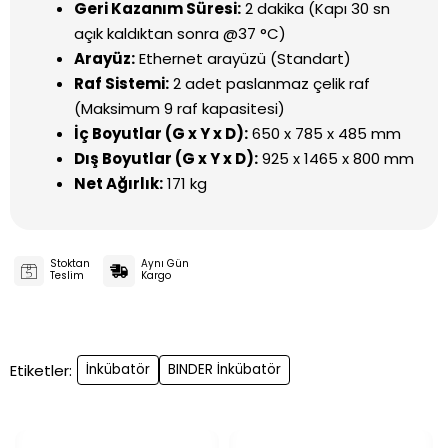
Geri Kazanım Süresi:
2 dakika (Kapı 30 sn
açık kaldıktan sonra @37 °C)
Arayüz:
Ethernet arayüzü (Standart)
Raf Sistemi:
2 adet paslanmaz çelik raf
(Maksimum 9 raf kapasitesi)
İç Boyutlar (G x Y x D):
650 x 785 x 485 mm
Dış Boyutlar (G x Y x D):
925 x 1465 x 800 mm
Net Ağırlık:
171 kg
Stoktan
Aynı Gün
Teslim
Kargo
Etiketler:
İnkübatör
BINDER İnkübatör