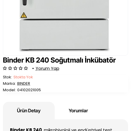
Binder KB 240 Soğutmalı İnkübatör
•
Yorum Yap
Stok:
Stokta Yok
Marka:
BINDER
Model:
04102021005
Ürün Detay
Yorumlar
Binder KB 240
, mikrobiyoloji ve endüstriyel test