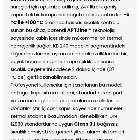
süreçleri için optimize edilmiş, 247 litrelik geniş
kapasiteli bir kompresör soğutmalı inkübatördür.
-5
°C ile +100 °C
arasında hassas sıcaklık kontrolü
sunan bu cihaz, patentli
APT.line™
teknolojisi
sayesinde kabin içerisinde mükemmel bir termal
homojenlik sağlar. KB 240 modelini segmentindeki
diğer cihazlardan ayıran en önemli özelliklerden biri,
büyük hacmine rağmen kapı açıldıktan sonra
sıcaklık değerlerini sadece 2 dakika içinde (37
°C'de) geri kazanabilmesidir.
Profesyonel kullanıcılar için tasarlanan bu model;
entegre kapı ısıtma sistemi, standart silikon port
ve zaman segmentli programlama özellikleri ile
donatılmıştır. İç cam kapısı sayesinde numuneler
termal stabilite bozulmadan izlenebilirken, DIN
12880 standartlarına uygun
Class 3.1
bağımsız
sıcaklık emniyeti ve görsel/işitsel alarm sistemleri
en üst düzey koruma sunar. Ethernet arayüzü ile