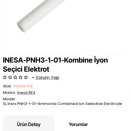
INESA-PNH3-1-01-Kombine İyon
Seçici Elektrot
•
Yorum Yap
Stok:
Stokta Yok
Marka:
Inesa REX
Model:
SL.Insrx.PNH3-1-01-Ammonia Combined Ion Selective Electrode
Ürün Detay
Yorumlar