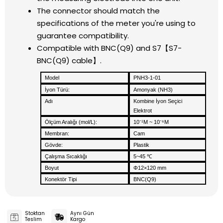
The connector should match the
specifications of the meter you're using to
guarantee compatibility.
Compatible with BNC(Q9) and S7【S7-
BNC(Q9) cable】.
Model
PNH3-1-01
İyon Türü:
Amonyak (NH3)
Adı
Kombine İyon Seçici
Elektrot
Ölçüm Aralığı (mol/L):
10
¹
M ~ 10
⁶
M
⁻
⁻
Membran:
Cam
Gövde:
Plastik
Çalışma Sıcaklığı
5~45
℃
Boyut
Φ12×120 mm
Konektör Tipi
BNC(Q9)
Stoktan
Aynı Gün
Teslim
Kargo