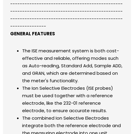
-----------------------------------------------
-----------------------------------------------
-----------------------------------------------
---------------
GENERAL FEATURES
The ISE measurement system is both cost-
effective and reliable, offering modes such
as Auto-reading, Standard Add, Sample ADD,
and GRAN, which are determined based on
the meter's functionality.
The Ion Selective Electrodes (ISE probes)
must be used together with a reference
electrode, like the 232-01 reference
electrode, to ensure accurate results.
The combined Ion Selective Electrodes
integrate both the reference electrode and
the measuring electrode into one unit.